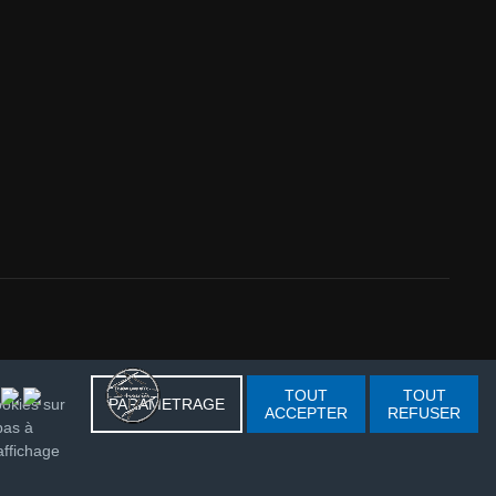
TOUT
TOUT
ookies sur
PARAMETRAGE
ACCEPTER
REFUSER
bas à
affichage